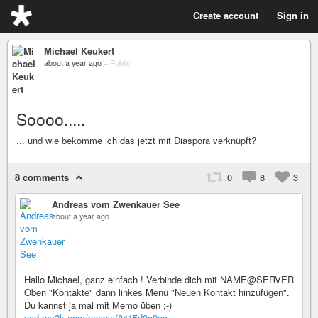
Create account
Sign in
Michael Keukert
about a year ago
–
Public
Soooo.....
... und wie bekomme ich das jetzt mit Diaspora verknüpft?
8 comments
0
8
3
Andreas vom Zwenkauer See
about a year ago
Hallo Michael, ganz einfach ! Verbinde dich mit NAME@SERVER
Oben "Kontakte" dann linkes Menü "Neuen Kontakt hinzufügen".
Du kannst ja mal mit Memo üben ;-)
pod.mv2k.com/people/8415d0a0ec…