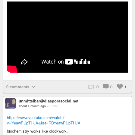
0 comments
0
0
1
unmittelbar@diasporasocial.net
about a month ago
–
Public
https://www.youtube.com/watch?
v=YeawPUpTHJA&list=RDYeawPUpTHJA
biochemistry works like clockwork,