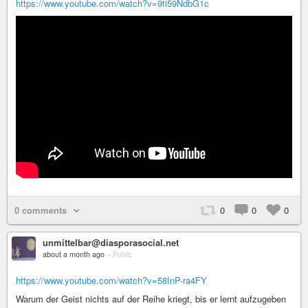
https://www.youtube.com/watch?v=9ti59NdbG1c
0 comments
0
0
0
unmittelbar@diasporasocial.net
about a month ago
–
Public
https://www.youtube.com/watch?v=58InP-ra4FY
Warum der Geist nichts auf der Reihe kriegt, bis er lernt aufzugeben