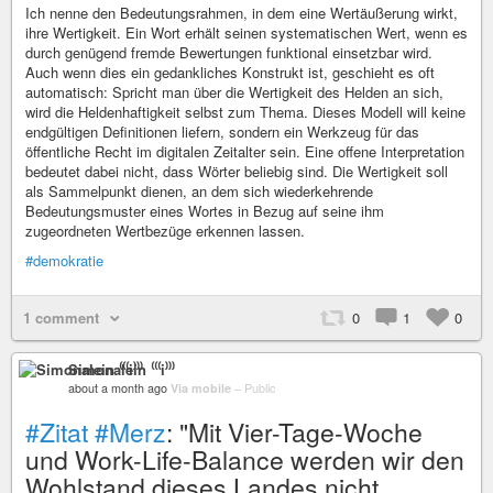
Ich nenne den Bedeutungsrahmen, in dem eine Wertäußerung wirkt,
ihre Wertigkeit. Ein Wort erhält seinen systematischen Wert, wenn es
durch genügend fremde Bewertungen funktional einsetzbar wird.
Auch wenn dies ein gedankliches Konstrukt ist, geschieht es oft
automatisch: Spricht man über die Wertigkeit des Helden an sich,
wird die Heldenhaftigkeit selbst zum Thema. Dieses Modell will keine
endgültigen Definitionen liefern, sondern ein Werkzeug für das
öffentliche Recht im digitalen Zeitalter sein. Eine offene Interpretation
bedeutet dabei nicht, dass Wörter beliebig sind. Die Wertigkeit soll
als Sammelpunkt dienen, an dem sich wiederkehrende
Bedeutungsmuster eines Wortes in Bezug auf seine ihm
zugeordneten Wertbezüge erkennen lassen.
#demokratie
1 comment
0
1
0
Simonalein ⁽⁽⁽i⁾⁾⁾
about a month ago
Via mobile
–
Public
#Zitat
#Merz
: "Mit Vier-Tage-Woche
und Work-Life-Balance werden wir den
Wohlstand dieses Landes nicht