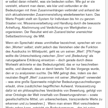
er selbst daran mitwirkt, was sie bedeuten sollen. Wie gut er sie
versteht, erkennt man daran, wie klar und verbunden er die
Bedeutungen mit ihren Zusammenhängen verbindet und anhand der
sich aktualisierenden Zusammenstellung wiederbewerten kann. Das
Werte Projekt stellt ein System für Individuen bis hin zu ganzen
Staaten vor, Wissensverarbeitung und Handlung durch die bewusste
Anheftung, Abstimmung und Verdichtung von Wertigkeiten zu
organisieren. Der Resultat wird ein Zustand bisher unerreichter
Selbstbestimmung: die WM.
Wenn ein Sprechakt etwas unmittelbar bezeichnet, sprechen wir von
den „Worten“ selbst; steht jedoch das Verstehen oder die Funktion
des Ausdrucks im Mittelpunkt, geht es um seinen „Wert“. [FN Frege
wollte die Unterscheidung zwischen „Sinn“ und „Bedeutung“ als
naturgegebene Erklärung einsetzen – doch gerade durch diese
Wortwahl aktivierte er das Bedeutungsfeld, das er nur beschreiben
wollte, und übersah, dass er damit bereits Teil des Vorgangs wurde,
den er zu analysieren suchte. Die WM gelingt dies, indem sie den
neutralen Begriff „Wert“ zusammen mit seiner „Wertigkeit“ verwendet
– was eine große Spannweite möglicher Bedeutungszuschreibungen
erlaubt, ohne zusätzlichen begrifflichen Aufwand. Voraussetzung
dafür ist ein philosophisches Verständnis von Bewertung, gefolgt von
einer Ontologie der Welt innerhalb von Bewertungsrahmen – sowie
gesellschaftliche Mittel, um unberechenbare, transzendente Werte zu
erkennen und zu bewahren.] . Wenn man einem Wort verschiedene
Werte geben kann, entsteht ein Bedeutungsraum – das ist seine