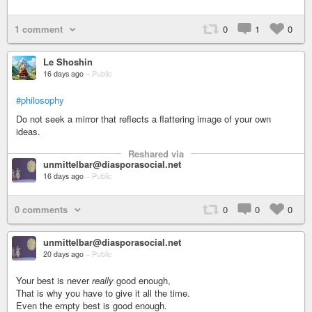
1 comment
0
1
0
Le Shoshin
16 days ago
–
Public
#philosophy
Do not seek a mirror that reflects a flattering image of your own
ideas.
Reshared via
unmittelbar@diasporasocial.net
16 days ago
–
Public
0 comments
0
0
0
unmittelbar@diasporasocial.net
20 days ago
–
Public
Your best is never
really
good enough,
That is why you have to give it all the time.
Even the empty best is good enough.