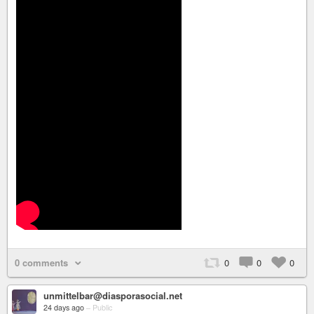
0 comments
0
0
0
unmittelbar@diasporasocial.net
24 days ago
–
Public