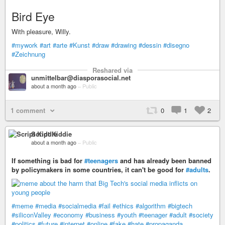
Bird Eye
With pleasure, Willy.
#mywork
#art
#arte
#Kunst
#draw
#drawing
#dessin
#disegno
#Zeichnung
Reshared via
unmittelbar@diasporasocial.net
about a month ago
–
Public
1 comment
0
1
2
Script Kiddie
about a month ago
–
Public
If something is bad for
#teenagers
and has already been banned
by policymakers in some countries, it can't be good for
#adults
.
#meme
#media
#socialmedia
#fail
#ethics
#algorithm
#bigtech
#siliconValley
#economy
#business
#youth
#teenager
#adult
#society
#politics
#future
#internet
#online
#fake
#hate
#propaganda