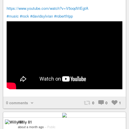
https://www.youtube.com/watch?v=V5oqdViEgtA
#music
#rock
#davidsylvian
#robertfripp
0 comments
0
0
1
Willy 81
about a month ago
–
Public