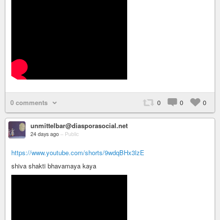
0 comments
0
0
0
unmittelbar@diasporasocial.net
24 days ago
–
Public
https://www.youtube.com/shorts/9wdqBHx3lzE
shiva shakti bhavamaya kaya