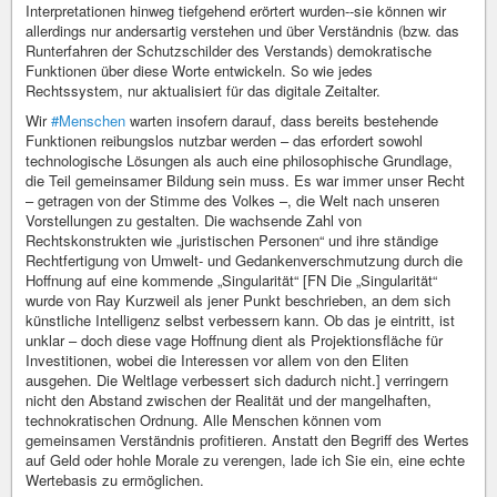
Interpretationen hinweg tiefgehend erörtert wurden--sie können wir
allerdings nur andersartig verstehen und über Verständnis (bzw. das
Runterfahren der Schutzschilder des Verstands) demokratische
Funktionen über diese Worte entwickeln. So wie jedes
Rechtssystem, nur aktualisiert für das digitale Zeitalter.
Wir
#Menschen
warten insofern darauf, dass bereits bestehende
Funktionen reibungslos nutzbar werden – das erfordert sowohl
technologische Lösungen als auch eine philosophische Grundlage,
die Teil gemeinsamer Bildung sein muss. Es war immer unser Recht
– getragen von der Stimme des Volkes –, die Welt nach unseren
Vorstellungen zu gestalten. Die wachsende Zahl von
Rechtskonstrukten wie „juristischen Personen“ und ihre ständige
Rechtfertigung von Umwelt- und Gedankenverschmutzung durch die
Hoffnung auf eine kommende „Singularität“ [FN Die „Singularität“
wurde von Ray Kurzweil als jener Punkt beschrieben, an dem sich
künstliche Intelligenz selbst verbessern kann. Ob das je eintritt, ist
unklar – doch diese vage Hoffnung dient als Projektionsfläche für
Investitionen, wobei die Interessen vor allem von den Eliten
ausgehen. Die Weltlage verbessert sich dadurch nicht.] verringern
nicht den Abstand zwischen der Realität und der mangelhaften,
technokratischen Ordnung. Alle Menschen können vom
gemeinsamen Verständnis profitieren. Anstatt den Begriff des Wertes
auf Geld oder hohle Morale zu verengen, lade ich Sie ein, eine echte
Wertebasis zu ermöglichen.