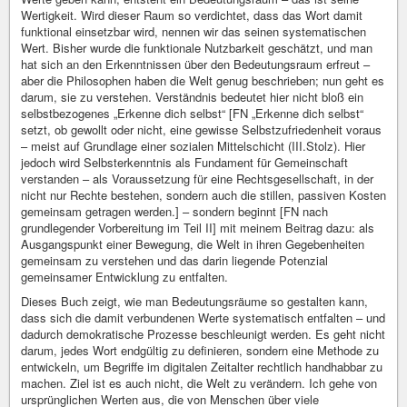
Wertigkeit. Wird dieser Raum so verdichtet, dass das Wort damit
funktional einsetzbar wird, nennen wir das seinen systematischen
Wert. Bisher wurde die funktionale Nutzbarkeit geschätzt, und man
hat sich an den Erkenntnissen über den Bedeutungsraum erfreut –
aber die Philosophen haben die Welt genug beschrieben; nun geht es
darum, sie zu verstehen. Verständnis bedeutet hier nicht bloß ein
selbstbezogenes „Erkenne dich selbst“ [FN „Erkenne dich selbst“
setzt, ob gewollt oder nicht, eine gewisse Selbstzufriedenheit voraus
– meist auf Grundlage einer sozialen Mittelschicht (III.Stolz). Hier
jedoch wird Selbsterkenntnis als Fundament für Gemeinschaft
verstanden – als Voraussetzung für eine Rechtsgesellschaft, in der
nicht nur Rechte bestehen, sondern auch die stillen, passiven Kosten
gemeinsam getragen werden.] – sondern beginnt [FN nach
grundlegender Vorbereitung im Teil II] mit meinem Beitrag dazu: als
Ausgangspunkt einer Bewegung, die Welt in ihren Gegebenheiten
gemeinsam zu verstehen und das darin liegende Potenzial
gemeinsamer Entwicklung zu entfalten.
Dieses Buch zeigt, wie man Bedeutungsräume so gestalten kann,
dass sich die damit verbundenen Werte systematisch entfalten – und
dadurch demokratische Prozesse beschleunigt werden. Es geht nicht
darum, jedes Wort endgültig zu definieren, sondern eine Methode zu
entwickeln, um Begriffe im digitalen Zeitalter rechtlich handhabbar zu
machen. Ziel ist es auch nicht, die Welt zu verändern. Ich gehe von
ursprünglichen Werten aus, die von Menschen über viele