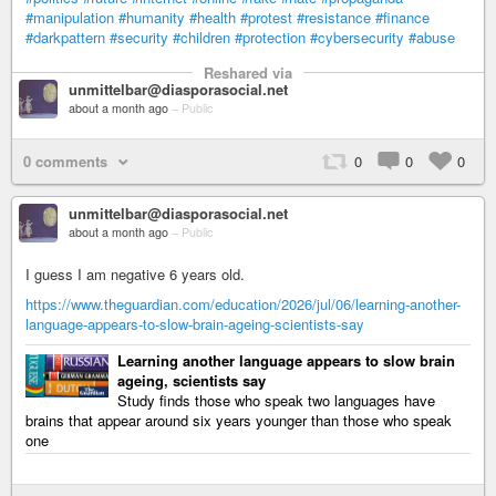
#manipulation
#humanity
#health
#protest
#resistance
#finance
#darkpattern
#security
#children
#protection
#cybersecurity
#abuse
Reshared via
unmittelbar@diasporasocial.net
about a month ago
–
Public
0 comments
0
0
0
unmittelbar@diasporasocial.net
about a month ago
–
Public
I guess I am negative 6 years old.
https://www.theguardian.com/education/2026/jul/06/learning-another-
language-appears-to-slow-brain-ageing-scientists-say
Learning another language appears to slow brain
ageing, scientists say
Study finds those who speak two languages have
brains that appear around six years younger than those who speak
one