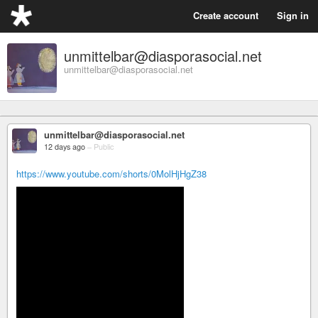
Create account
Sign in
unmittelbar@diasporasocial.net
unmittelbar@diasporasocial.net
unmittelbar@diasporasocial.net
12 days ago
–
Public
https://www.youtube.com/shorts/0MolHjHgZ38