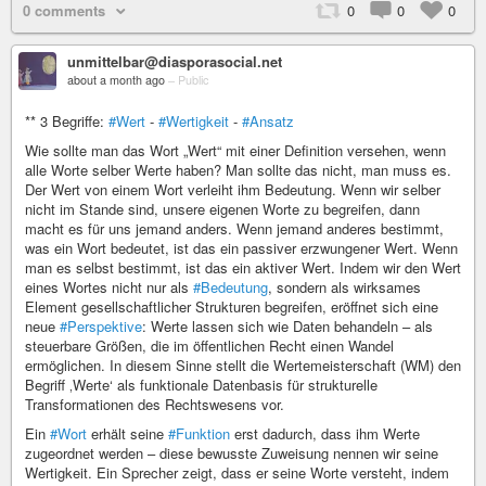
0 comments
0
0
0
unmittelbar@diasporasocial.net
about a month ago
–
Public
** 3 Begriffe:
#Wert
-
#Wertigkeit
-
#Ansatz
Wie sollte man das Wort „Wert“ mit einer Definition versehen, wenn
alle Worte selber Werte haben? Man sollte das nicht, man muss es.
Der Wert von einem Wort verleiht ihm Bedeutung. Wenn wir selber
nicht im Stande sind, unsere eigenen Worte zu begreifen, dann
macht es für uns jemand anders. Wenn jemand anderes bestimmt,
was ein Wort bedeutet, ist das ein passiver erzwungener Wert. Wenn
man es selbst bestimmt, ist das ein aktiver Wert. Indem wir den Wert
eines Wortes nicht nur als
#Bedeutung
, sondern als wirksames
Element gesellschaftlicher Strukturen begreifen, eröffnet sich eine
neue
#Perspektive
: Werte lassen sich wie Daten behandeln – als
steuerbare Größen, die im öffentlichen Recht einen Wandel
ermöglichen. In diesem Sinne stellt die Wertemeisterschaft (WM) den
Begriff ‚Werte‘ als funktionale Datenbasis für strukturelle
Transformationen des Rechtswesens vor.
Ein
#Wort
erhält seine
#Funktion
erst dadurch, dass ihm Werte
zugeordnet werden – diese bewusste Zuweisung nennen wir seine
Wertigkeit. Ein Sprecher zeigt, dass er seine Worte versteht, indem