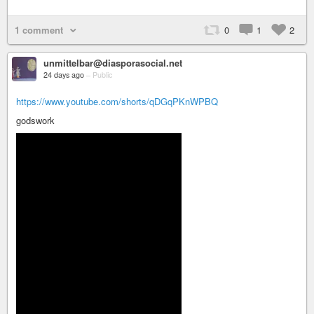
1 comment
0
1
2
unmittelbar@diasporasocial.net
24 days ago
–
Public
https://www.youtube.com/shorts/qDGqPKnWPBQ
godswork