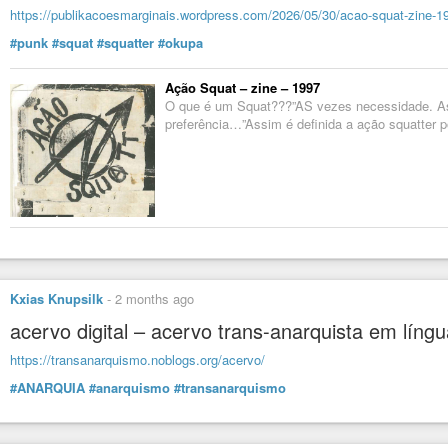
https://publikacoesmarginais.wordpress.com/2026/05/30/acao-squat-zine-1
#punk
#squat
#squatter
#okupa
Ação Squat – zine – 1997
O que é um Squat???”AS vezes necessidade. As 
preferência…”Assim é definida a ação squatter 
Kxias Knupsilk
-
2 months ago
acervo digital – acervo trans-anarquista em líng
https://transanarquismo.noblogs.org/acervo/
#ANARQUIA
#anarquismo
#transanarquismo