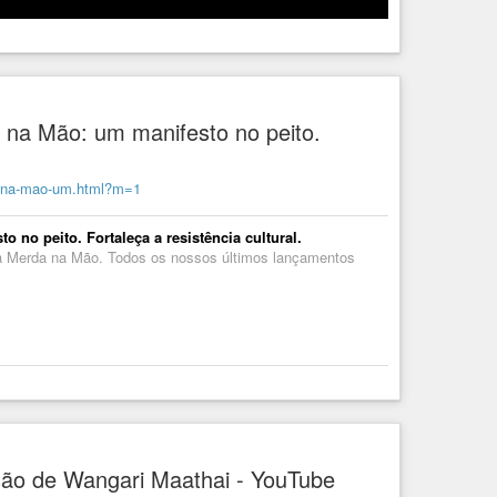
 na Mão: um manifesto no peito.
da-na-mao-um.html?m=1
 no peito. Fortaleça a resistência cultural.
ra Merda na Mão. Todos os nossos últimos lançamentos
isão de Wangari Maathai - YouTube