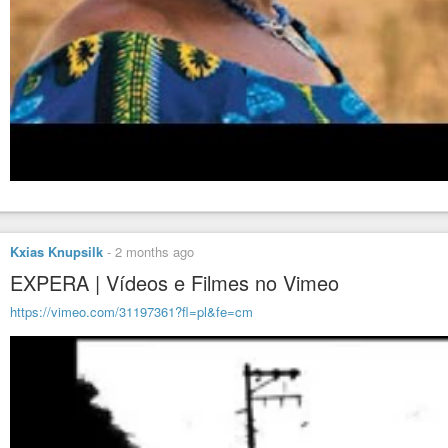
Kxias Knupsilk
-
2 months ago
EXPERA | Vídeos e Filmes no Vimeo
https://vimeo.com/31197361?fl=pl&fe=cm