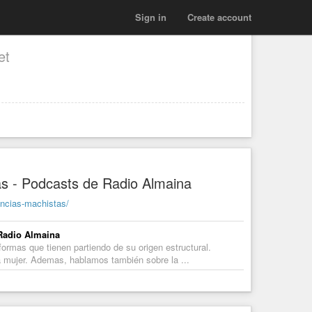
Sign in
Create account
et
as - Podcasts de Radio Almaina
encias-machistas/
 Radio Almaina
ormas que tienen partiendo de su origen estructural.
a mujer. Ademas, hablamos también sobre la ...