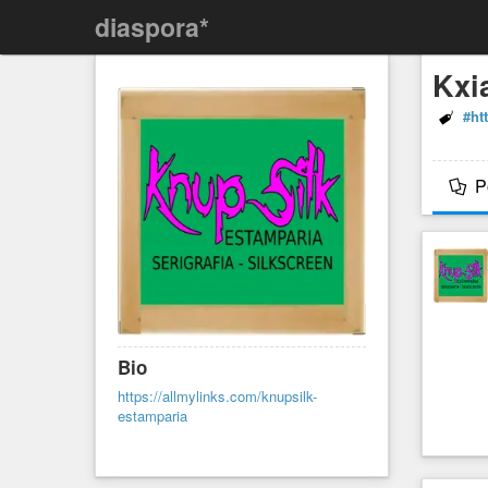
diaspora*
Kxi
#ht
P
Bio
https://allmylinks.com/knupsilk-
estamparia