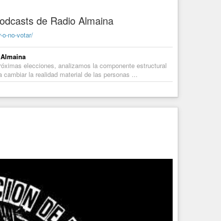
Podcasts de Radio Almaina
-o-no-votar/
o Almaina
róximas elecciones, analizamos la componente estructural
a cambiar la realidad material de las personas ...