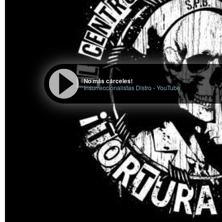
No más cárceles!
Insurreccionalistas Distro
-
YouTube