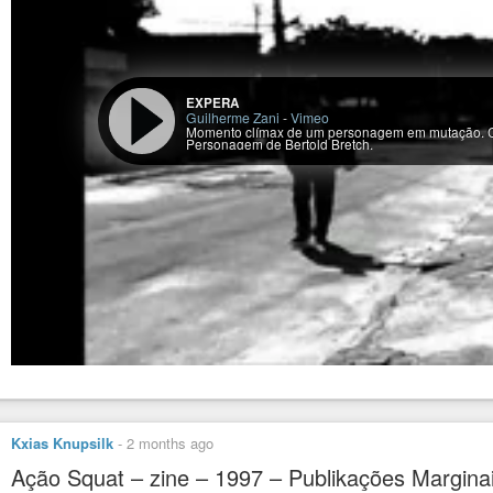
EXPERA
Guilherme Zani
-
Vimeo
Momento clímax de um personagem em mutação. C
Personagem de Bertold Bretch.
Kxias Knupsilk
-
2 months ago
Ação Squat – zine – 1997 – Publikações Margina