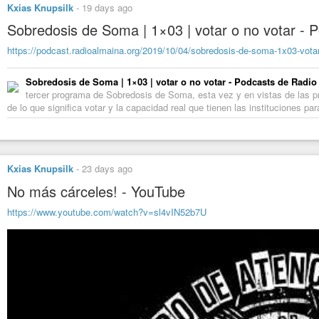
Kxias Knupsilk
-
19 days ago
Sobredosis de Soma | 1×03 | votar o no votar - 
https://podcast.radioalmaina.org/2019/10/04/sobredosis-de-soma-1x03-votar
Sobredosis de Soma | 1×03 | votar o no votar - Podcasts de Radi
tercer programa de Sobredosis de Soma, esta vez y en vistas de las p
de lo que significa votar y la capacidad real que tienen las instituciones par
Kxias Knupsilk
-
23 days ago
No más cárceles! - YouTube
https://www.youtube.com/watch?v=sl4vIN52b7U