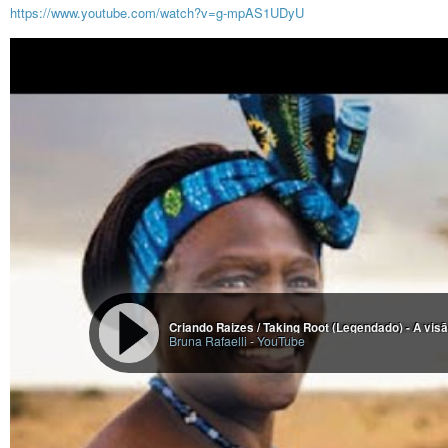
https://www.youtube.com/watch?v=g-mpAS1UDyU
Criando Raizes / Taking Root (Legendado) - A vis
Bruna Rafaelli
-
YouTube