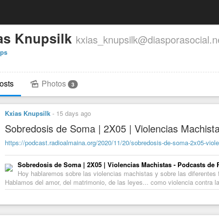
as Knupsilk
kxias_knupsilk@diasporasocial.n
tps
osts
Photos
3
Kxias Knupsilk
-
15 days ago
Sobredosis de Soma | 2X05 | Violencias Machist
https://podcast.radioalmaina.org/2020/11/20/sobredosis-de-soma-2x05-viol
Sobredosis de Soma | 2X05 | Violencias Machistas - Podcasts de
Hoy hablaremos sobre las violencias machistas y sobre las diferentes f
Hablamos del amor, del matrimonio, de las leyes... como violencia contra l