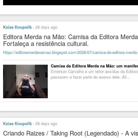
Kxias Knupsilk
-
28 days ago
Editora Merda na Mão: Camisa da Editora Merda
Fortaleça a resistência cultural.
https://editoramerdanamao.blogspot.com/2026/07/camisa-da-editora-mer
Camisa da Editora Merda na Mão: um manifesto
Emerson Carvalho é um leitor assíduo da Edito
passaram a fazer parte do acervo dele. Ali...
Kxias Knupsilk
-
28 days ago
Criando Raizes / Taking Root (Legendado) - A v