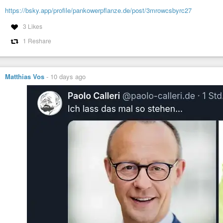
https://bsky.app/profile/pankowerpflanze.de/post/3mrowcsbyrc27
3 Likes
1 Reshare
Matthias Vos
-
10 days ago