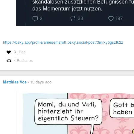
https://bsky.app/profile/arnesemsrott.bsky.social/post/3mrky5gszlk2z
3 Likes
4 Reshares
Matthias Vos
-
13 days ago