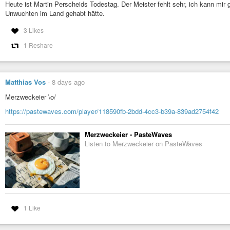
Heute ist Martin Perscheids Todestag. Der Meister fehlt sehr, ich kann mir g
Unwuchten im Land gehabt hätte.
3 Likes
1 Reshare
Matthias Vos
-
8 days ago
Merzweckeier \o/
https://pastewaves.com/player/118590fb-2bdd-4cc3-b39a-839ad2754f42
Merzweckeier - PasteWaves
Listen to Merzweckeier on PasteWaves
1 Like