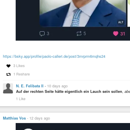
https://bsky.app/profile/paolo-calleri.de/post/3mrprm6mqhs24
3 Likes
1 Reshare
N. E. Felibata II
-
10 days ago
Auf der rechten Seite hätte eigentlich ein Lauch sein sollen
,
abe
1 Like
Matthias Vos
-
12 days ago