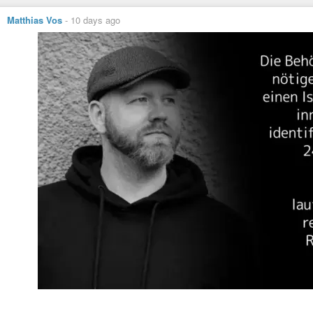
Matthias Vos
-
10 days ago