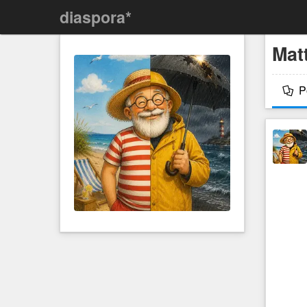
diaspora*
Mat
P