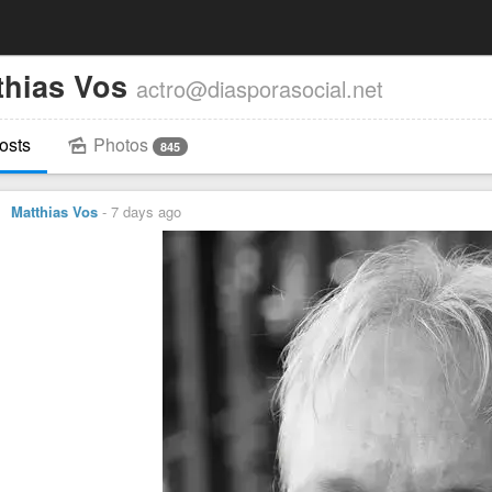
thias Vos
actro@diasporasocial.net
osts
Photos
845
Matthias Vos
-
7 days ago